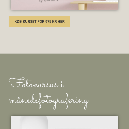
KØB KURSET FOR 975 KR HER
Fotokursus i
månedsfotografering