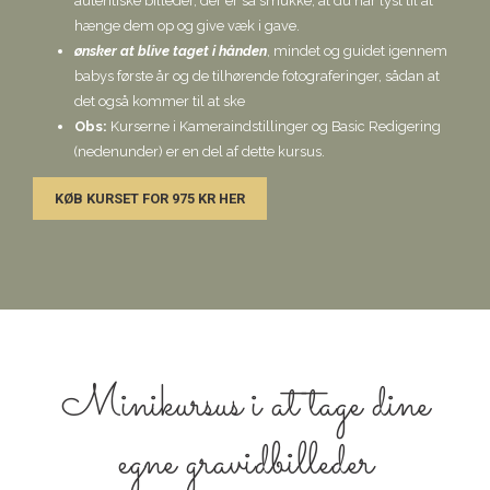
autentiske billeder, der er så smukke, at du har lyst til at
hænge dem op og give væk i gave.
ønsker at blive taget i hånden
, mindet og guidet igennem
babys første år og de tilhørende fotograferinger, sådan at
det også kommer til at ske
Obs:
Kurserne i Kameraindstillinger og Basic Redigering
(nedenunder) er en del af dette kursus.
KØB KURSET FOR 975 KR HER
Minikursus i at tage dine
egne gravidbilleder