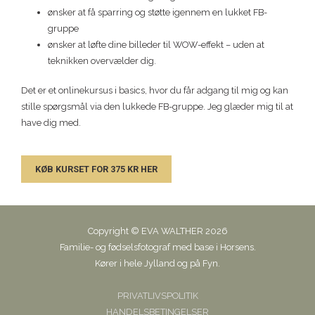
ønsker at få sparring og støtte igennem en lukket FB-
gruppe
ønsker at løfte dine billeder til WOW-effekt – uden at
teknikken overvælder dig.
Det er et onlinekursus i basics, hvor du får adgang til mig og kan
stille spørgsmål via den lukkede FB-gruppe. Jeg glæder mig til at
have dig med.
KØB KURSET FOR 375 KR HER
Copyright © EVA WALTHER 2026
Familie- og fødselsfotograf med base i Horsens.
Kører i hele Jylland og på Fyn.
PRIVATLIVSPOLITIK
HANDELSBETINGELSER