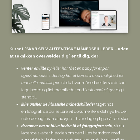
Kurset “SKAB SELV AUTENTISKE MÅNEDSBILLEDER – uden
at teknikken overvælder dig” er t
il dig, der:
venter en lille ny
(eller har fået en baby for et par
uger/måneder siden) og har et kamera med mulighed for
manuelle indstillinger
, så du hver måned det første år kan
tage bedre og flottere billeder end
“automodus”
gør dig i
stand til.
ikke ønsker de klassiske månedsbilleder
taget hos
en fotograf, da du hellere vil dokumentere det nye liv, der
udfolder sig foran dine øjne – hver dag og lige når det sker
drømmer om at blive bedre til at fotografere selv
, så du
løbende skaber historien om den lilles barndom med