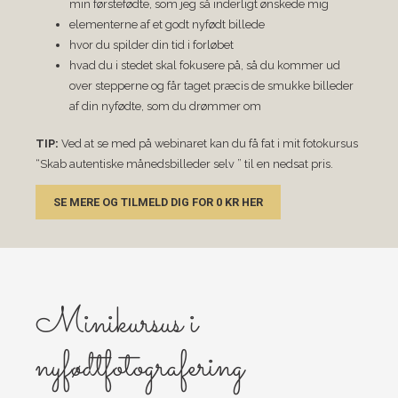
min førstefødte, som jeg så inderligt ønskede mig
elementerne af et godt nyfødt billede
hvor du spilder din tid i forløbet
hvad du i stedet skal fokusere på, så du kommer ud
over stepperne og får taget præcis de smukke billeder
af din nyfødte, som du drømmer om
TIP:
Ved at se med på webinaret kan du få fat i mit fotokursus
“Skab autentiske månedsbilleder selv ” til en nedsat pris.
SE MERE OG TILMELD DIG FOR 0 KR HER
Minikursus i
nyfødtfotografering