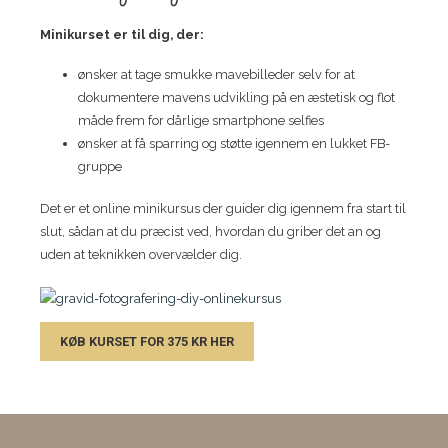
Minikurset er til dig, der:
ønsker at tage smukke mavebilleder selv for at
dokumentere mavens udvikling på en æstetisk og flot
måde frem for dårlige smartphone selfies
ønsker at få sparring og støtte igennem en lukket FB-
gruppe
Det er et online minikursus der guider dig igennem fra start til
slut, sådan at du præcist ved, hvordan du griber det an og
uden at teknikken overvælder dig.
KØB KURSET FOR 375 KR HER