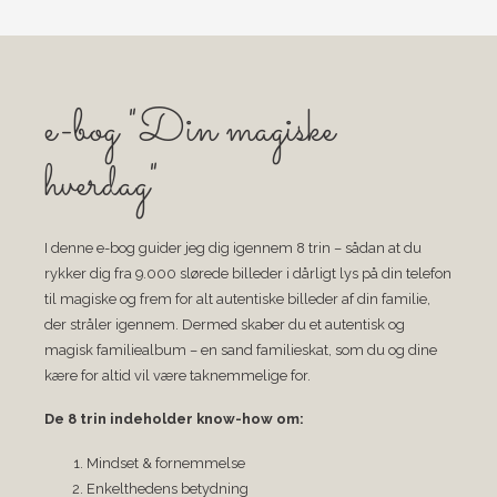
e-bog "Din magiske
hverdag"
I denne e-bog guider jeg dig igennem 8 trin – sådan at du
rykker dig fra 9.000 slørede billeder i dårligt lys på din telefon
til magiske og frem for alt autentiske billeder af din familie,
der stråler igennem. Dermed skaber du et autentisk og
magisk familiealbum – en sand familieskat, som du og dine
kære for altid vil være taknemmelige for.
De 8 trin indeholder know-how om:
Mindset & fornemmelse
Enkelthedens betydning