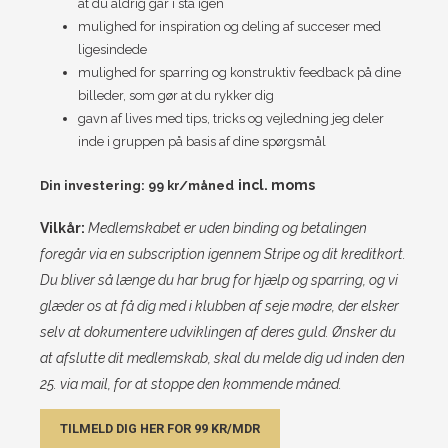
at du aldrig går i stå igen
mulighed for inspiration og deling af succeser med
ligesindede
mulighed for sparring og konstruktiv feedback på dine
billeder, som gør at du rykker dig
gavn af lives med tips, tricks og vejledning jeg deler
inde i gruppen på basis af dine spørgsmål
incl. moms
Din investering: 99 kr/måned
Vilkår:
Medlemskabet er uden binding og betalingen
foregår via en subscription igennem Stripe og dit kreditkort.
Du bliver så længe du har brug for hjælp og sparring, og vi
glæder os at få dig med i klubben af seje mødre, der elsker
selv at dokumentere udviklingen af deres guld. Ønsker du
at afslutte dit medlemskab, skal du melde dig ud inden den
25. via mail, for at stoppe den kommende måned.
TILMELD DIG HER FOR 99 KR/MDR