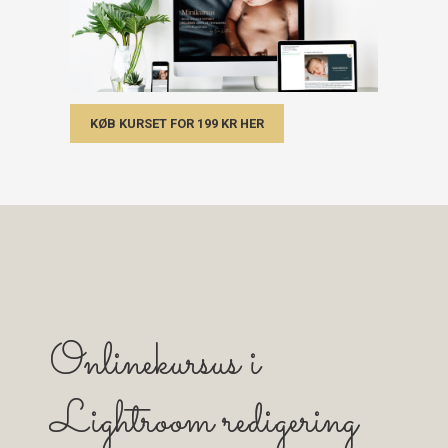
KØB KURSET FOR 199 KR HER
Onlinekursus i
Lightroom redigering