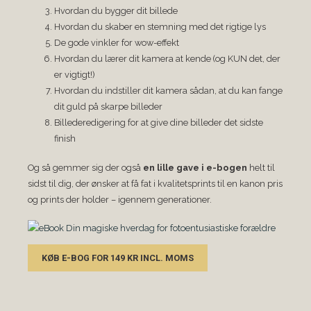
Hvordan du bygger dit billede
Hvordan du skaber en stemning med det rigtige lys
De gode vinkler for wow-effekt
Hvordan du lærer dit kamera at kende (og KUN det, der
er vigtigt!)
Hvordan du indstiller dit kamera sådan, at du kan fange
dit guld på skarpe billeder
Billederedigering for at give dine billeder det sidste
finish
Og så gemmer sig der også
en lille gave i e-bogen
helt til
sidst til dig, der ønsker at få fat i kvalitetsprints til en kanon pris
og prints der holder – igennem generationer.
KØB E-BOG FOR 149 KR INCL. MOMS