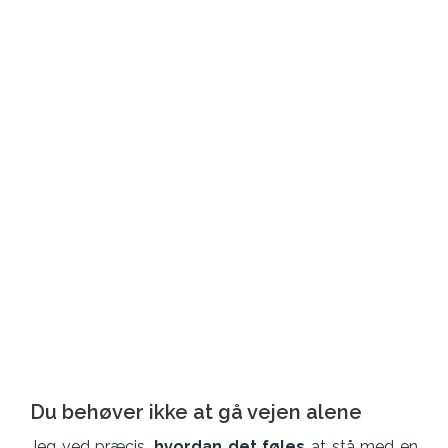
Du behøver ikke at gå vejen alene
Jeg ved præcis,
hvordan det føles
at stå med en