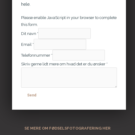
hele.
Please enable JavaScript in your browser to complete
this form.
ø
Dit navn
*
n
Email
*
s
k
Telefonnummer
*
e
Skriv gerne lidt mere om hvad det er du ønsker
*
r
g
e
r
n
Send
e
d
e
t
SE MERE OM FØDSELSFOTOGRAFERING HER