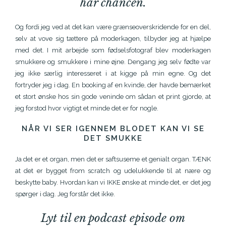
har chancen.
Og fordi jeg ved at det kan være grænseoverskridende for en del,
selv at vove sig tættere på moderkagen, tilbyder jeg at hjælpe
med det. I mit arbejde som fødselsfotograf blev moderkagen
smukkere og smukkere i mine øjne. Dengang jeg selv fødte var
jeg ikke særlig interesseret i at kigge på min egne. Og det
fortryder jeg i dag. En booking af en kvinde, der havde bemærket
et stort ønske hos sin gode veninde om sådan et print gjorde, at
jeg forstod hvor vigtigt et minde det er for nogle.
NÅR VI SER IGENNEM BLODET KAN VI SE
DET SMUKKE
Ja det er et organ, men det er saftsuseme et genialt organ. TÆNK
at det er bygget from scratch og udelukkende til at nære og
beskytte baby. Hvordan kan vi IKKE ønske at minde det, er det jeg
spørger i dag. Jeg forstår det ikke.
Lyt til en podcast episode om