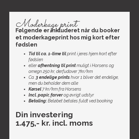
Moderkage print
Følgende er inkluderet når du booker
et moderkageprint hos mig kort efter
fødslen
Tid til ca. 1-time til
print i jeres hjem kort efter
fødslen
eller
afhentning til print
muligt i Horsens og
omegn 250 kr, derfudover 7kr/km
Ca.
3 endelige prints
hvor 1 bliver det endelige,
men du beholder dem alle
Kørsel
7 kr/km fra Horsens
Incl. papir, farver
og øvrigt udstyr
Betaling:
Beløbet betales fuldt ved booking
Din investering
1.475,- kr. incl. moms