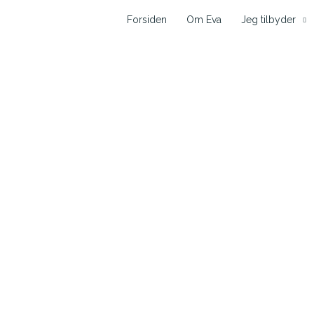
Forsiden
Om Eva
Jeg tilbyder