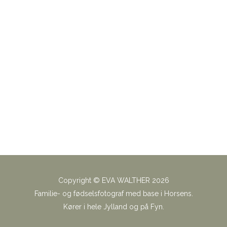
ER
Copyright © EVA WALTHER 2026
Familie- og fødselsfotograf med base i Horsens.
Kører i hele Jylland og på Fyn.