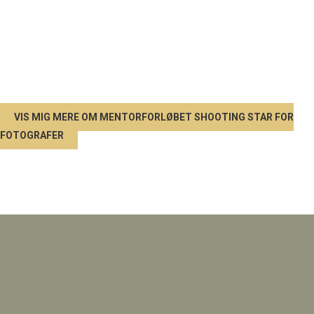
1:1 Mentorforløb
MENTORING FOR SPIRENDE LIVSSTILSFOTOGRAF
VIS MIG MERE OM MENTORFORLØBET SHOOTING STAR FOR
FOTOGRAFER