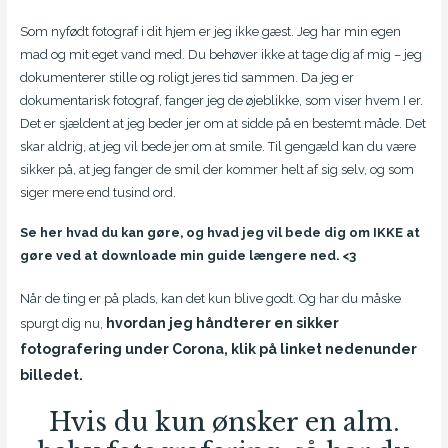
Som nyfødt fotograf i dit hjem er jeg ikke gæst. Jeg har min egen
mad og mit eget vand med. Du behøver ikke at tage dig af mig – jeg
dokumenterer stille og roligt jeres tid sammen. Da jeg er
dokumentarisk fotograf, fanger jeg de øjeblikke, som viser hvem I er.
Det er sjældent at jeg beder jer om at sidde på en bestemt måde. Det
skar aldrig, at jeg vil bede jer om at smile. Til gengæld kan du være
sikker på, at jeg fanger de smil der kommer helt af sig selv, og som
siger mere end tusind ord.
Se her hvad du kan gøre, og hvad jeg vil bede dig om IKKE at
gøre ved at downloade min guide længere ned. <3
Når de ting er på plads, kan det kun blive godt. Og har du måske
hvordan jeg håndterer en sikker
spurgt dig nu,
fotografering under Corona, klik på linket nedenunder
billedet.
Hvis du kun ønsker en alm.