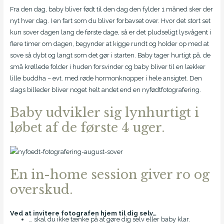
Fra den dag, baby bliver født til den dag den fylder 1 måned sker der
nyt hver dag. I en fart som du bliver forbavset over. Hvor det stort set
kun sover dagen lang de første dage, så er det pludseligt lysvågent i
flere timer om dagen, begynder at kigge rundt og holder op med at
sove så dybt og langt som det gør i starten. Baby tager hurtigt på, de
små krøllede folder i huden forsvinder og baby bliver til en lækker
lille buddha – evt. med røde hormonknopper i hele ansigtet. Den
slags billeder bliver noget helt andet end en nyfødtfotografering.
Baby udvikler sig lynhurtigt i
løbet af de første 4 uger.
En in-home session giver ro og
overskud.
Ved at invitere fotografen hjem til dig selv…
… skal du ikke tænke på at gøre dig selv eller baby klar.