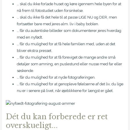
… skal du ikke forlade huset og køre igennem hele byen for at
nå frem til fotostudiet uden forsinkelse.
… skal du ikke få det hele til at passe LIGE NU og DER, men
fortsætter bare med jeres alm. liv i baby boblen.
… får du autentiske billeder som dokumenterer jeres hverdag
med en nyfødt.
… får du mulighed for at få hele familien med, uden at det
bliver ekstra presset.
… får du mulighed for at få foreviget de mange andre små
detaljer som amning, en puslestund eller nusse med far eller
søskende.
… får du mulighed for at nyde fotograferingen.
… får du mulighed for at genopleve følelserne af det liv, du lige
nu er i senere på livet, når øjeblikkene for længst er gået.
Dét du kan forberede er ret
overskueligt...