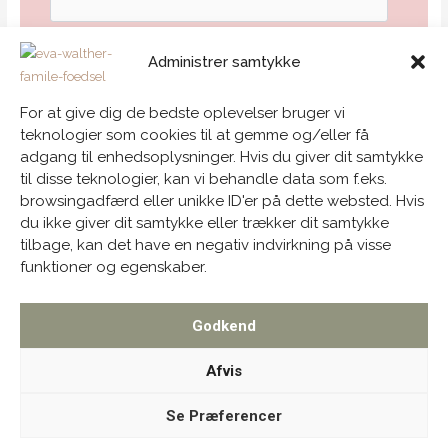
Din e-mail:
Administrer samtykke
For at give dig de bedste oplevelser bruger vi
teknologier som cookies til at gemme og/eller få
adgang til enhedsoplysninger. Hvis du giver dit samtykke
til disse teknologier, kan vi behandle data som f.eks.
browsingadfærd eller unikke ID'er på dette websted. Hvis
←
Forrige Indlæg
Næste Indlæg
→
du ikke giver dit samtykke eller trækker dit samtykke
tilbage, kan det have en negativ indvirkning på visse
funktioner og egenskaber.
Copyright © EVA WALTHER 2026
Familie- og fødselsfotograf med base i Horsens.
Godkend
Kører i hele Jylland og på Fyn.
Afvis
PRIVATLIVSPOLITIK
HANDELSBETINGELSER
Se Præferencer