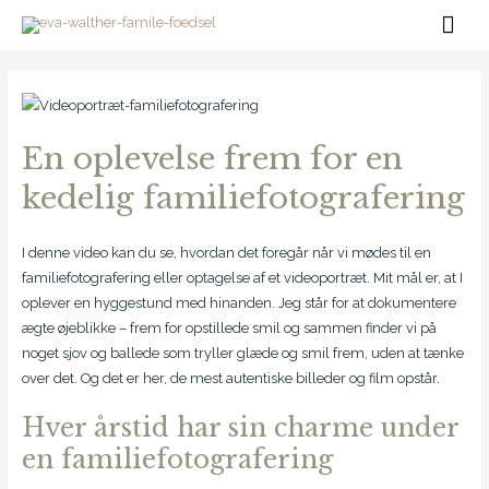
Gå
Hov
til
Post
indholdet
navigation
En oplevelse frem for en
kedelig familiefotografering
I denne video kan du se, hvordan det foregår når vi mødes til en
familiefotografering eller optagelse af et videoportræt. Mit mål er, at I
oplever en hyggestund med hinanden. Jeg står for at dokumentere
ægte øjeblikke – frem for opstillede smil og sammen finder vi på
noget sjov og ballede som tryller glæde og smil frem, uden at tænke
over det. Og det er her, de mest autentiske billeder og film opstår.
Hver årstid har sin charme under
en familiefotografering