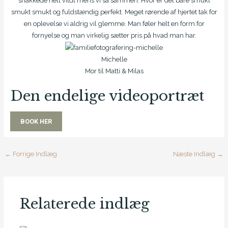
snakkede helt vildt mens vi så sammen. Hvor er det bare smukt
smukt smukt og fuldstændig perfekt. Meget rørende af hjertet tak for
en oplevelse vi aldrig vil glemme. Man føler helt en form for
fornyelse og man virkelig sætter pris på hvad man har.
Michelle
Mor til Matti & Milas
Den endelige videoportræt
BOOK HER
←
Forrige Indlæg
Næste Indlæg
→
Relaterede indlæg