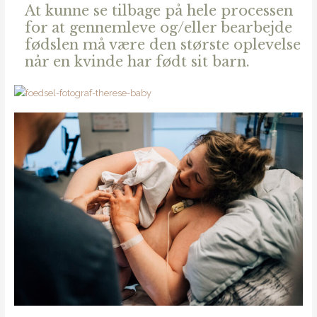
At kunne se tilbage på hele processen
for at gennemleve og/eller bearbejde
fødslen må være den største oplevelse
når en kvinde har født sit barn.