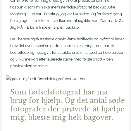
sommerferie, som jeg uheldigvis holdt præcis på samme
tidspunkt som min skønne faste fødselsfotograf backup Julie
Monberg. Hun var i Frankrig, jeg var i Kroatien. Og for første gang
hele 3 uger i træk for mit vedkomne, at jeg ikke var i Danmark. Øv.
Jeg MÅTTE bare finde en anden backup.
Da Therese også ønskede gravid-familiebilleder og nyfødtbilleder
blev det ovenikøbet en endnu større investering, men parret
besluttede sig heldigvis for at takke ja til mit tilbud på hele pakken,
og vi kunne kort efter allerede starte med første shoot – den
gravide skønne mave.
Som fødselsfotograf har ma
brug for hjælp. Og det antal søde
fotografer der prøvede at hjælpe
mig, blæste mig helt bagover.