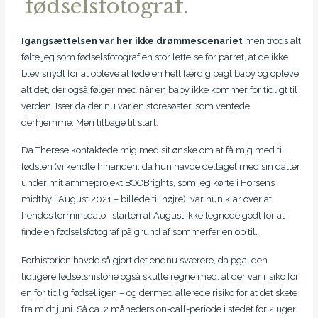
fødselsfotograf.
Igangsættelsen var her ikke drømmescenariet
men trods alt
følte jeg som fødselsfotograf en stor lettelse for parret, at de ikke
blev snydt for at opleve at føde en helt færdig bagt baby og opleve
alt det, der også følger med når en baby ikke kommer for tidligt til
verden. Især da der nu var en storesøster, som ventede
derhjemme. Men tilbage til start.
Da Therese kontaktede mig med sit ønske om at få mig med til
fødslen (vi kendte hinanden, da hun havde deltaget med sin datter
under mit ammeprojekt BOOBrights, som jeg kørte i Horsens
midtby i August 2021 – billede til højre), var hun klar over at
hendes terminsdato i starten af August ikke tegnede godt for at
finde en fødselsfotograf på grund af sommerferien op til.
Forhistorien havde så gjort det endnu sværere, da pga. den
tidligere fødselshistorie også skulle regne med, at der var risiko for
en for tidlig fødsel igen – og dermed allerede risiko for at det skete
fra midt juni. Så ca. 2 måneders on-call-periode i stedet for 2 uger