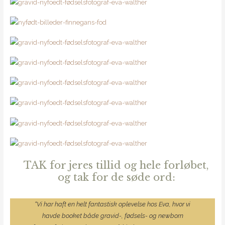
TAK for jeres tillid og hele forløbet,
og tak for de søde ord:
“Vi har haft en helt fantastisk oplevelse hos Eva, hvor vi
havde booket både gravid-, fødsels- og
newborn