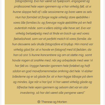
fotografering. Eva har været så hjælpsom, engageret og
professionel hele vejen igennem og vi har virkelig følt, at vi
kunne slappe helt af i alle sessionerne og bare være os selv.
Hun har formået at fange nogle virkelig store øjeblikke i
vores lille families liv, og forevige nogle øjeblikke på en helt
autentisk måde, som vi ellers aldrig ville have set. Eva var
virkelig behjælpelig med at finde en
back-up
ved vores
fødselsshoot
, som var et perfekt match til vores familie, da
hun desværre selv skulle fotografere et bryllup. Min mand var
virkelig glad for, at vi havde en fotograf med til fødslen, da
han så 100 % kunne koncentrere sig om at støtte mig, samt
havde nogen at snakke med, når jeg arbejdede med veer. Vi
har følt os i trygge hænder igennem hele forløbet og haft
sådan en god mavefornemmelse omkring det hele. Vi elsker
billederne og er så glade for, at vi kan kigge tilbage på dem
og mindes, lige når vi har lyst. Vi har været virkelig glade og
tilfredse hele vejen igennem
og selvom det var en stor
investering,
så har det været alle pengene værd.”
😍 Therese og Morten