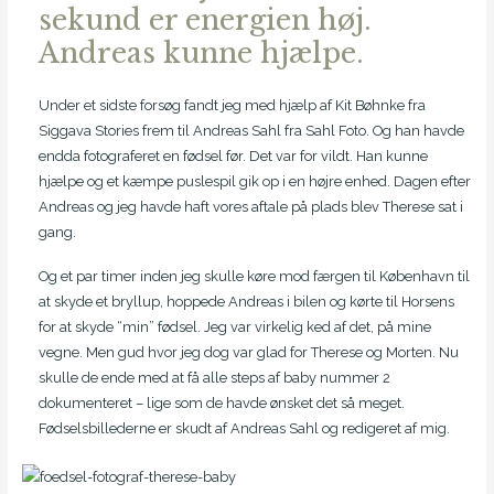
sekund er energien høj.
Andreas kunne hjælpe.
Under et sidste forsøg fandt jeg med hjælp af Kit Bøhnke fra
Siggava Stories frem til Andreas Sahl fra Sahl Foto. Og han havde
endda fotograferet en fødsel før. Det var for vildt. Han kunne
hjælpe og et kæmpe puslespil gik op i en højre enhed. Dagen efter
Andreas og jeg havde haft vores aftale på plads blev Therese sat i
gang.
Og et par timer inden jeg skulle køre mod færgen til København til
at skyde et bryllup, hoppede Andreas i bilen og kørte til Horsens
for at skyde “min” fødsel. Jeg var virkelig ked af det, på mine
vegne. Men gud hvor jeg dog var glad for Therese og Morten. Nu
skulle de ende med at få alle steps af baby nummer 2
dokumenteret – lige som de havde ønsket det så meget.
Fødselsbillederne er skudt af Andreas Sahl og redigeret af mig.