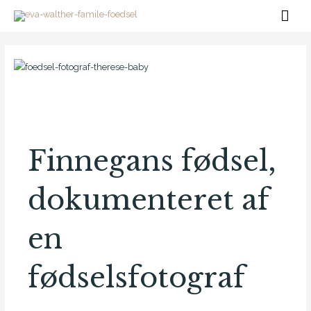
Gå
Hov
til
Post
indholdet
navigation
Finnegans fødsel,
dokumenteret af
en
fødselsfotograf