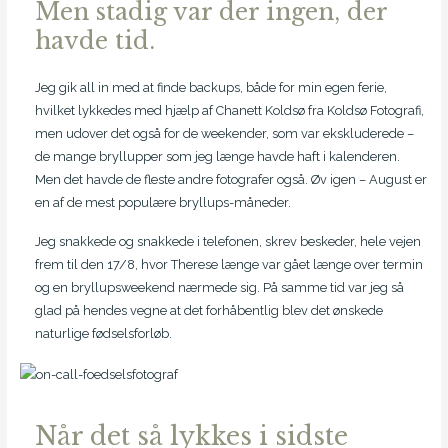
Men stadig var der ingen, der
havde tid.
Jeg gik all in med at finde backups, både for min egen ferie,
hvilket lykkedes med hjælp af Chanett Koldsø fra Koldsø Fotografi,
men udover det også for de weekender, som var ekskluderede –
de mange bryllupper som jeg længe havde haft i kalenderen.
Men det havde de fleste andre fotografer også. Øv igen – August er
en af de mest populære bryllups-måneder.
Jeg snakkede og snakkede i telefonen, skrev beskeder, hele vejen
frem til den 17/8, hvor Therese længe var gået længe over termin
og en bryllupsweekend nærmede sig. På samme tid var jeg så
glad på hendes vegne at det forhåbentlig blev det ønskede
naturlige fødselsforløb.
Når det så lykkes i sidste